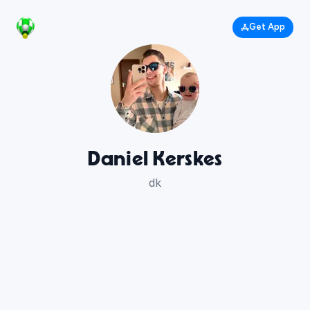
Get App
Daniel Kerskes
dk
52
85
59
77
58