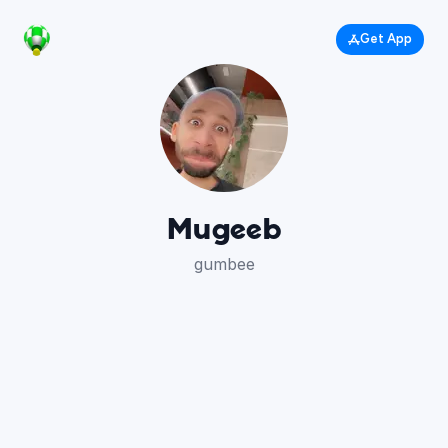
Get App
Mugeeb
gumbee
1.4K
406
1.8K
176
597
13K
637
1.5K
890
532