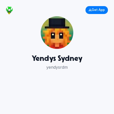
Get App
Yendys Sydney
yendysrdm